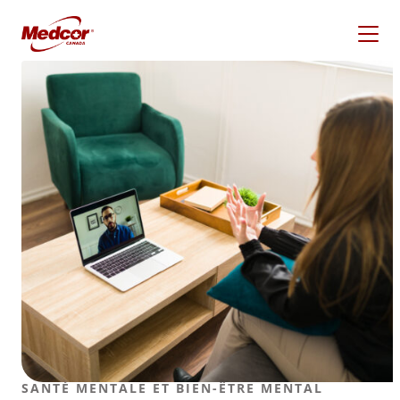
Skip
to
content
Qu’est-ce que tu
cherches?
SANTÉ MENTALE ET BIEN-ÊTRE MENTAL