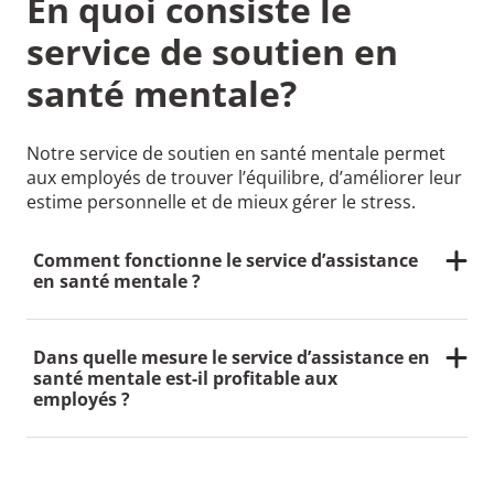
En quoi consiste le
service de soutien en
santé mentale?
Notre service de soutien en santé mentale permet
aux employés de trouver l’équilibre, d’améliorer leur
estime personnelle et de mieux gérer le stress.
Comment fonctionne le service d’assistance
en santé mentale ?
Les employés prennent rendez-vous en ligne et
peuvent participer à des séances virtuelles avec un
représentant spécialisé en santé mentale de
Dans quelle mesure le service d’assistance en
n’importe où.
santé mentale est-il profitable aux
employés ?
Lorsque les employés ont quelqu’un à qui se confier,
qui s’identifie à eux et qui corrobore leurs
sentiments, ils prennent conscience de ce qu’ils ne